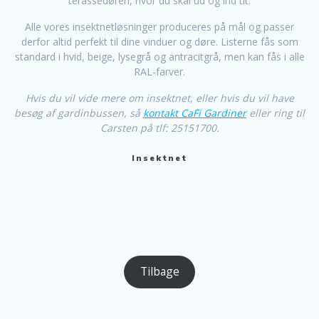
terassedøren, hvor du skal ud og ind tit.
Alle vores insektnetløsninger produceres på mål og passer
derfor altid perfekt til dine vinduer og døre. Listerne fås som
standard i hvid, beige, lysegrå og antracitgrå, men kan fås i alle
RAL-farver.
Hvis du vil vide mere om insektnet, eller hvis du vil have
besøg af gardinbussen, så
kontakt CaFi Gardiner
eller ring til
Carsten på tlf: 25151700.
Insektnet
Tilbage