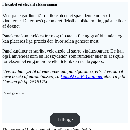
Fleksibel og elegant afskærmning
Med panelgardiner får du ikke alene et spændende udtryk i
vinduerne. Du er også garanteret fleksibel afskærmning på alle tider
af døgnet.
Panelerne kan trækkes frem og tilbage uafhængigt af hinanden og
kan placeres lige præcis der, hvor solen generer mest.
Panelgardiner er særligt velegnede til større vinduespartier. De kan
også anvendes som en let skydedør, som rumdeler eller til at skjule
for eksempel en garderobe eller teknikken i et bryggers.
Hvis du har lyst til at vide mere om panelgardiner, eller hvis du vil
have besøg af gardinbussen, så
kontakt CaFi Gardiner
eller ring til
Carsten på tlf: 25151700.
Panelgardiner
Tilbage
Showroom: Hjulmagervej 4A (åbent efter aftale)