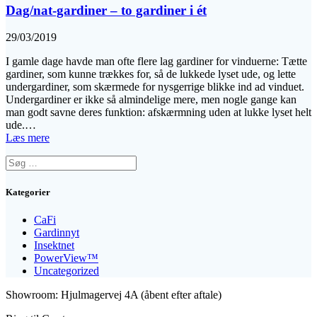
Dag/nat-gardiner – to gardiner i ét
29/03/2019
I gamle dage havde man ofte flere lag gardiner for vinduerne: Tætte
gardiner, som kunne trækkes for, så de lukkede lyset ude, og lette
undergardiner, som skærmede for nysgerrige blikke ind ad vinduet.
Undergardiner er ikke så almindelige mere, men nogle gange kan
man godt savne deres funktion: afskærmning uden at lukke lyset helt
ude.…
Læs mere
Søg
efter:
Kategorier
CaFi
Gardinnyt
Insektnet
PowerView™
Uncategorized
Showroom: Hjulmagervej 4A (åbent efter aftale)