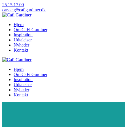
Skip
25 15 17 00
to
carsten@cafigardiner.dk
content
Hjem
Om CaFi Gardiner
Inspiration
Udtalelser
Nyheder
Kontakt
Hjem
Om CaFi Gardiner
Inspiration
Udtalelser
Nyheder
Kontakt