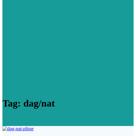
Tag:
dag/nat