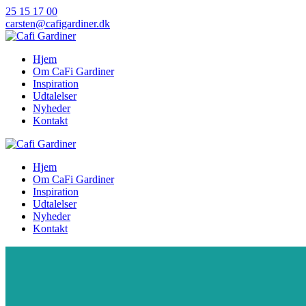
Skip
25 15 17 00
to
carsten@cafigardiner.dk
content
Hjem
Om CaFi Gardiner
Inspiration
Udtalelser
Nyheder
Kontakt
Hjem
Om CaFi Gardiner
Inspiration
Udtalelser
Nyheder
Kontakt