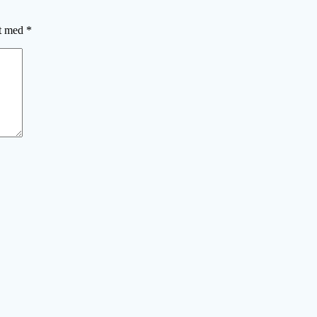
et med
*