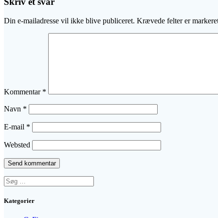
Skriv et svar
Din e-mailadresse vil ikke blive publiceret.
Krævede felter er marker
Kommentar
*
Navn
*
E-mail
*
Websted
Søg
efter:
Kategorier