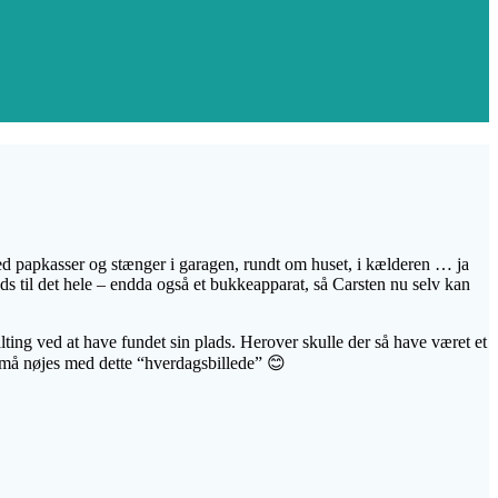
 med papkasser og stænger i garagen, rundt om huset, i kælderen … ja
lads til det hele – endda også et bukkeapparat, så Carsten nu selv kan
lting ved at have fundet sin plads. Herover skulle der så have været et
 I må nøjes med dette “hverdagsbillede” 😊