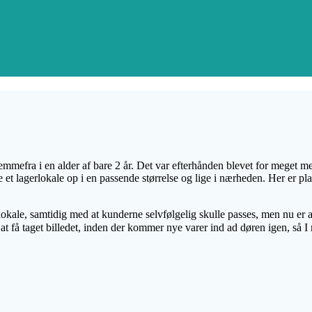
hjemmefra i en alder af bare 2 år. Det var efterhånden blevet for meget
de et lagerlokale op i en passende størrelse og lige i nærheden. Her er p
okale, samtidig med at kunderne selvfølgelig skulle passes, men nu er a
g at få taget billedet, inden der kommer nye varer ind ad døren igen, så