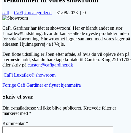
cafi
CaFi
Uncategorized
31/08/2023
|
0
CaFi Gardiner har fået et showroom! Her er blandt andet en stor
Luxaflex®-udstilling, hvor du kan se alle de nyeste produkter inden
for solafskærmning. Showroomet ligger sammen med vores lager på
adressen Hjulmagervej 4a i Vejle.
Den flotte udstilling er åben efter aftale, så hvis du vil opleve den på
nærmeste hold, skal du bare tage kontakt til Carsten. Ring 25151700
eller skriv på
carsten@cafigardiner.dk
CaFi
Luxaflex®
showroom
Indlægsnavigation
Forrige
Forrige
Cafi Gardiner er flyttet hjemmefra
indlæg:
Skriv et svar
Din e-mailadresse vil ikke blive publiceret.
Krævede felter er
markeret med
*
Kommentar
*