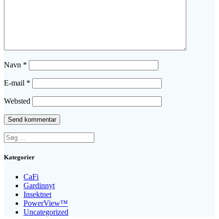
Navn
*
E-mail
*
Websted
Søg
efter:
Kategorier
CaFi
Gardinnyt
Insektnet
PowerView™
Uncategorized