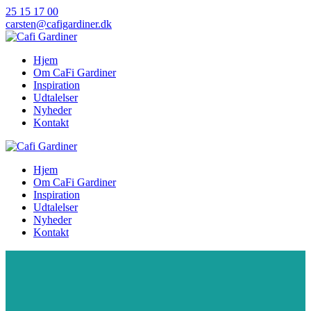
Skip
25 15 17 00
to
carsten@cafigardiner.dk
content
Hjem
Om CaFi Gardiner
Inspiration
Udtalelser
Nyheder
Kontakt
Hjem
Om CaFi Gardiner
Inspiration
Udtalelser
Nyheder
Kontakt